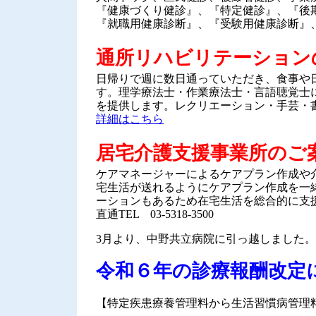
『健康づくり健診』、『特定健診』、『後
『就職用健康診断』、『受験用健康診断』
通所リハビリテーション
日帰りで週に数日通っていただき、食事や
す。理学療法士・作業療法士・言語聴覚士
を提供します。レクリエーション・手芸・
詳細はこちら
居宅介護支援事業所のご
ケアマネージャーによるケアプラン作成や
宅生活が送れるようにケアプラン作成を一
ーションもあるため在宅生活を総合的に支
直通TEL 03-5318-3500
3月より、中野共立病院に引っ越しました。
令和６年の診療報酬改定
【特定疾患療養管理料から生活習慣病管理