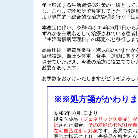
年々増加する生活習慣病対策の一環として、厚労
し、これまで診療所で算定してきた『特定
より専門的・総合的な治療管理を行う『生
本改定に伴い、令和6年(2024年)6月1
ずれかを主病名として治療されている患者
『生活習慣病管理料』の算定へと移行しま
高血圧症・脂質異常症・糖尿病のいずれか
目標設定、血圧や体重、食事、運動に関す
させていただき、今後の治療に役立ててい
必要があります。
お手数をおかけいたしますがどうぞよろし
※※処方箋がかわり
令和6年10月1日より
後発医薬品
（ジェネリック医薬品）が
択
された場合、
その差額の4分の1が
在宅自己注射も対象
です。薬局でのお
医師の指示により、先発品が処方とな