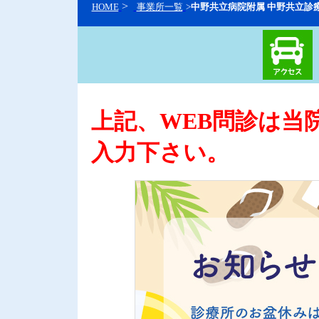
>
HOME
事業所一覧
>
中野共立病院附属 中野共立診
上記、WEB問診は当
入力下さい。