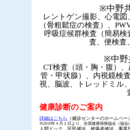
※中野
レントゲン撮影、心電図
（骨粗鬆症の検査）、PW
呼吸症候群検査（簡易検
査、便検査
※中野
CT検査（頭・胸・腹）
管・甲状腺）、内視鏡検
視、脳波、トレッドミル
健康診断のご案内
詳細はこちら
（健診センターのホームペー
※2010年４月１日より、全国健康保険協会（協
人間ドック、区民健診、被爆者健診、事業