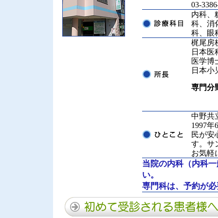
03-3
内科、
科、消
科、眼
梶尾房
日本医
医学博
日本小
専門分
中野共
199
民が安
す。サ
お気軽
当院の内科（内科一
い。
専門科は、予約が必