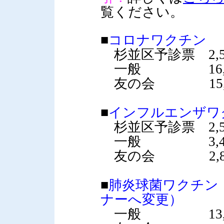
覧ください。
■
コロナワクチン
杉並区予診票 2,5
一般 16,0
友の会 15,0
■
インフルエンザワ
杉並区予診票 2,5
一般 3,40
友の会 2,80
■
肺炎球菌ワクチン（
ナーへ変更）
一般 13,0