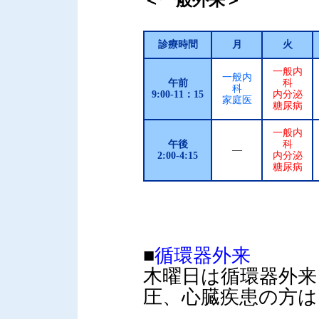
＜一般外来＞
診療時間
月
火
一般内
一般内
午前
科
科
9:00-11：15
内分泌
家庭医
糖尿病
一般内
午後
科
―
2:00-4:15
内分泌
糖尿病
■
循環器外来
木曜日は循環器外来
圧、心臓疾患の方は