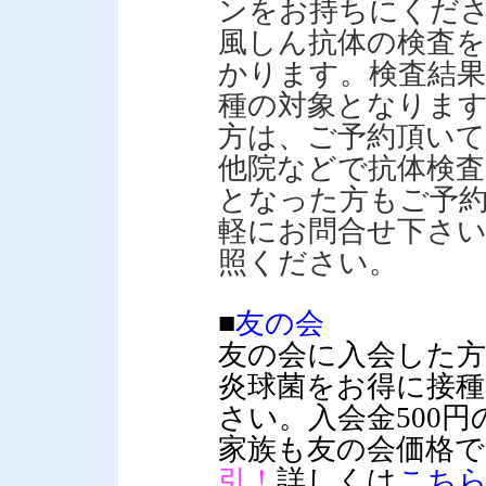
ンをお持ちにくだ
風しん抗体の検査を
かります。検査結果
種の対象となります
方は、ご予約頂い
他院などで抗体検査
となった方もご予
軽にお問合せ下さ
照ください。
■
友の会
友の会に入会した
炎球菌をお得に接
さい。入会金500
家族も友の会価格
引！
詳しくは
こち