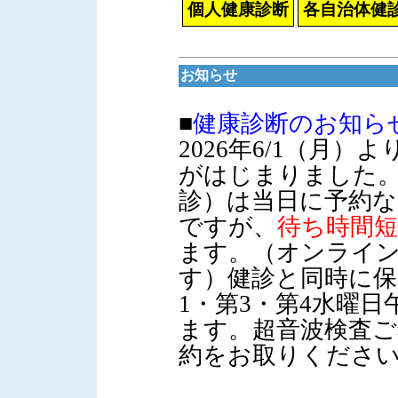
個人健康診断
各自治体健
お知らせ
■
健康診断のお知ら
2026年6/1（月
がはじまりました。
診）は当日に予約
ですが、
待ち時間
ます。（オンライ
す）
健診と同時に保
1・第3・第4水曜
ます。超音波検査ご
約をお取りくださ