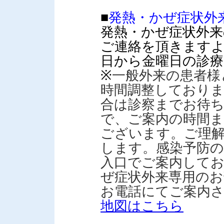
■
発熱・かぜ症状外
発熱・かぜ症状外来
ご連絡を頂きます
日から金曜日の診
※
一般外来の患者様
時間調整しており
合は診察までお待
で、ご案内の時間ま
ございます。ご理
します。感染予防の
入口でご案内して
ぜ症状外来専用のお
お電話にてご案内
地図はこちら