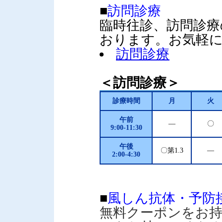
■
訪問診療
臨時往診、訪問診療
おります。お気軽
訪問診療
＜訪問診療＞
診療時間
月
火
午前
―
〇
9:00-11:30
午後
〇第1.3
―
2:00-4:30
■
風しん抗体・予防
無料クーポンをお