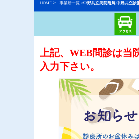
>
HOME
事業所一覧
>
中野共立病院附属 中野共立診
上記、WEB問診は当
入力下さい。