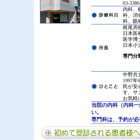
03-3
内科、
科、消
科、眼
梶尾房
日本医
医学博
日本小
専門分
中野共
199
民が安
す。サ
お気軽
当院の内科（内科一
い。
専門科は、予約が必