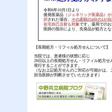
令和6年10月1日より
後発医薬品
（ジェネリック医薬品）が
択
された場合、
その差額の4分の1が
在宅自己注射も対象
です。薬局でのお
医師の指示により、先発品が処方とな
【長期処方・リフィル処方せんについて】
当院では、患者様の状態に応じ
28日以上の長期処方せん・リフィル処方せ
発行することができます。
（なお上記処方せんのご対応が可能かは、
担当医師が判断させていただきます）