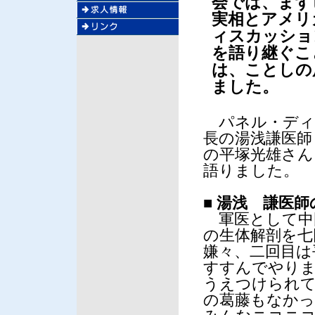
会では、まず
実相とアメリ
ィスカッショ
を語り継ぐこ
は、ことしの
ました。
パネル・ディ
長の湯浅謙医師
の平塚光雄さん
語りました。
■
湯浅 謙医師
軍医として中
の生体解剖を七
嫌々、二回目は
すすんでやりま
うえつけられて
の葛藤もなかっ