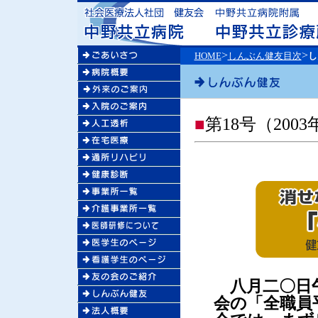
>
>
HOME
しんぶん健友目次
し
■
第18号（2003
八月二〇日
会の「全職員