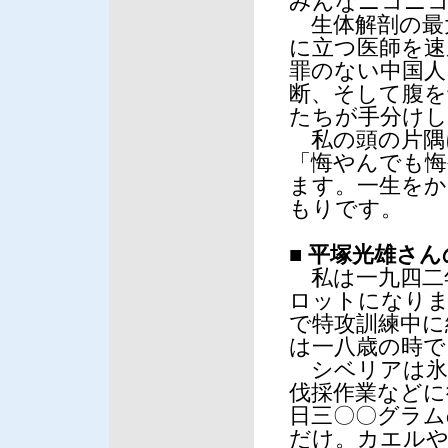
みんなニコニ
生体解剖の最
に立つ医師を速
罪のない中国人
断、そして腹を
たちが手分けし
私の頭の片隅
「悔やんでも悔
ます。一生をか
もりです。
■
平塚光雄さん
私は一九四二
ロットになりま
で特攻訓練中に
は一八歳の時で
シベリアは氷
伐採作業などに
日三〇〇グラム
だけ。カエルや