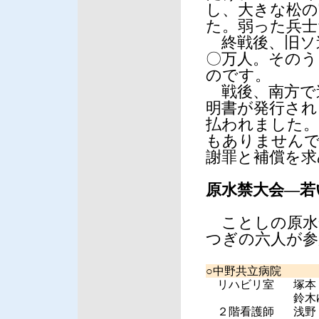
し、大きな松の
た。弱った兵士
終戦後、旧ソ
〇万人。そのう
のです。
戦後、南方で
明書が発行され
払われました。
もありませんで
謝罪と補償を求
原水禁大会―若
ことしの原水
つぎの六人が参
○中野共立病院
リハビリ室
塚本
鈴木
２階看護師
浅野