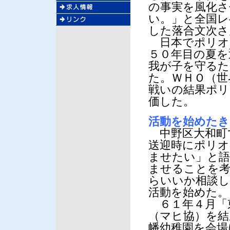
の事実を風化さ
い。」と全国レ
した落合文次さ
日本でポリオ
５０年目の夏を
我が子を守るた
た。ＷＨＯ（世
戦いの結果ポリ
価した。
活動を始めたき
中野区大和町
送迎時にポリオ
ませたい」と語
ませることを考
らいいか相談し
活動を始めた。
６１年４月「
（マヒ協）を結
幡幼稚園を会場