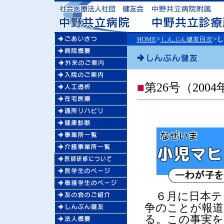
>
>
HOME
しんぶん健友目次
し
■
第26号（2004
６月に日本テ
争のことが報道
る。この事実を