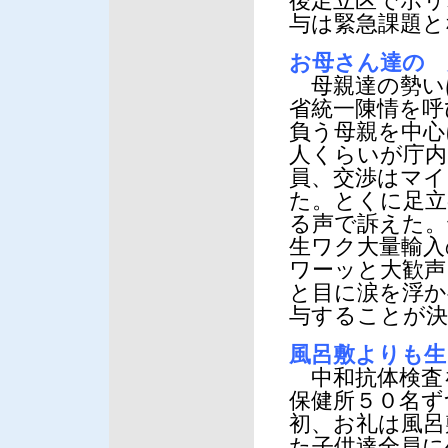
後足立区でポリ
与は緊急課題と
お母さん達の 
母親達の勢い
省統一陳情を呼
負う母親を中心
人くらいが庁内
員、交渉はマイ
た。とくに足立
る声で訴えた。
生ワク大量輸入
ワーッと大歓声
と目に涙を浮か
与することが決
風呂敷よりも生
中和抗体検査
保健所５０名ず
初、お礼は風呂
た子供達全員に