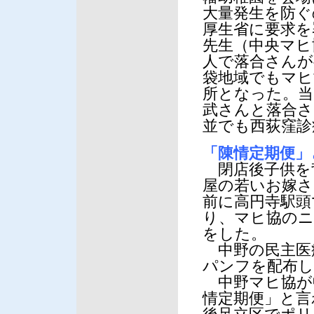
大量発生を防ぐ
厚生省に要求を
先生（中央マヒ
人で落合さんが
袋地域でもマヒ
所となった。当
武さんと落合さ
並でも西荻窪診
「陳情定期便」
閉店後子供を
屋の若いお嫁さ
前に高円寺駅頭
り、マヒ協のニ
をした。
中野の民主医
パンフを配布し
中野マヒ協が
情定期便」と言