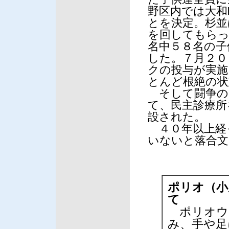
野区内では大和
とを決定。杉並
を回してもらっ
名中５８名の子
した。７月２０
クの投与が実施
とんど根絶の状
そして闘争の
て、民主診療所
設された。
４０年以上経
いないと落合文
ポリオ（小
て
ポリオウ
み、手や足