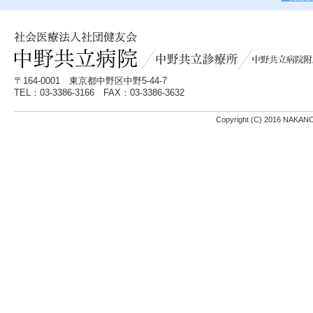
25.09.12
事業所一覧
中野共立診療所
を更新しました。
25.09.09
しんぶん健友154号（PDF：4,114KB）
25.09.09
事業所一覧
桜山診療所
を更新しました。
〒164-0001 東京都中野区中野5-44-7
TEL：03-3386-3166 FAX：03-3386-3632
25.08.27
事業所一覧
中野共立診療所
を更新しました。
Copyright (C) 2016 NAKAN
25.08.26
事業所一覧
城西診療所
を更新しました。
25.08.21
「中野共立健康友の会」
を更新しました。
25.08.01
事業所一覧
中野共立診療所
を更新しました。
25.07.18
中野共立病院入院のご案内
を更新しました。
25.07.07
中野共立病院の面会
について7月14日から時間・人数等を緩和しま
25.07.07
しんぶん健友153号（PDF：4,930KB）
25.06.27
事業所一覧
西荻窪診療所
を更新しました。