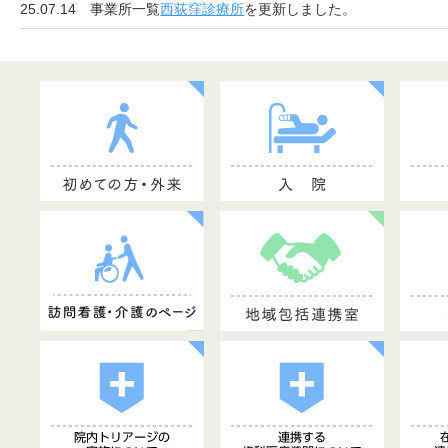
25.07.14
事業所一覧
西荻窪診療所
を更新しました。
26.07.07
しんぶん健友159号（PDF：4,184KB）
26.07.07
「中野共立健康友の会」
を更新しました。
初めての方・外来
入院
健診
26.07.02
法人概要
を更新しました。
26.06.29
事業所一覧
中野共立診療所
を更新しました。
25.06.18
事業所一覧
西荻窪診療所
を更新しました。
訪問看護・介護のページ
地域包括連携室
病院の概要
26.06.09
事業所一覧
桜山診療所
を更新しました。
25.06.05
事業所一覧
西荻窪診療所
を更新しました。
26.06.02
事業所一覧
中野共立診療所
を更新しました。
26.05.29
事業所一覧
やまと診療所
を更新しました。
26.05.27
事業所一覧
中野共立診療所
を更新しました。
26.05.08
しんぶん健友158号（PDF：5,297KB）