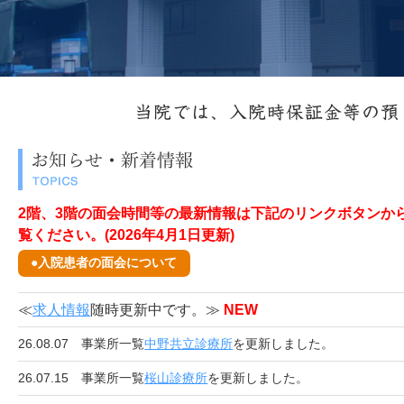
2階、3階の面会時間等の最新情報は下記のリンクボタンか
覧ください。(2026年4月1日更新)
●入院患者の面会について
≪
求人情報
随時更新中です。≫
NEW
26.08.07
事業所一覧
中野共立診療所
を更新しました。
26.07.15
事業所一覧
桜山診療所
を更新しました。